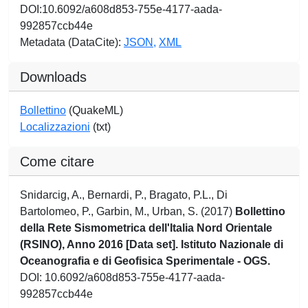
DOI:10.6092/a608d853-755e-4177-aada-
992857ccb44e
Metadata (DataCite):
JSON,
XML
Downloads
Bollettino
(QuakeML)
Localizzazioni
(txt)
Come citare
Snidarcig, A., Bernardi, P., Bragato, P.L., Di
Bartolomeo, P., Garbin, M., Urban, S. (2017)
Bollettino
della Rete Sismometrica dell'Italia Nord Orientale
(RSINO), Anno 2016 [Data set]. Istituto Nazionale di
Oceanografia e di Geofisica Sperimentale - OGS.
DOI: 10.6092/a608d853-755e-4177-aada-
992857ccb44e