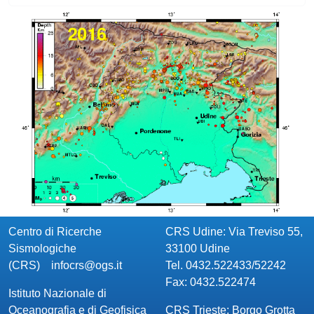
Centro di Ricerche
CRS Udine: Via Treviso 55,
Sismologiche
33100 Udine
(CRS)
infocrs@ogs.it
Tel. 0432.522433/52242
Fax: 0432.522474
Istituto Nazionale di
Oceanografia e di Geofisica
CRS Trieste: Borgo Grotta