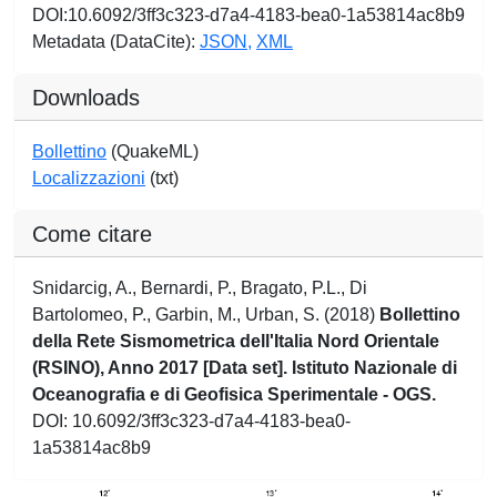
DOI:10.6092/3ff3c323-d7a4-4183-bea0-1a53814ac8b9
Metadata (DataCite):
JSON,
XML
Downloads
Bollettino
(QuakeML)
Localizzazioni
(txt)
Come citare
Snidarcig, A., Bernardi, P., Bragato, P.L., Di
Bartolomeo, P., Garbin, M., Urban, S. (2018)
Bollettino
della Rete Sismometrica dell'Italia Nord Orientale
(RSINO), Anno 2017 [Data set]. Istituto Nazionale di
Oceanografia e di Geofisica Sperimentale - OGS.
DOI: 10.6092/3ff3c323-d7a4-4183-bea0-
1a53814ac8b9